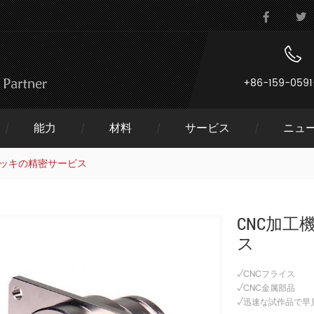
+86-159-0591
能力
材料
サービス
ニュ
メッキの精密サービス
CNC加
ス
√CNCフライス
√CNC金属部品
√迅速な試作品で早