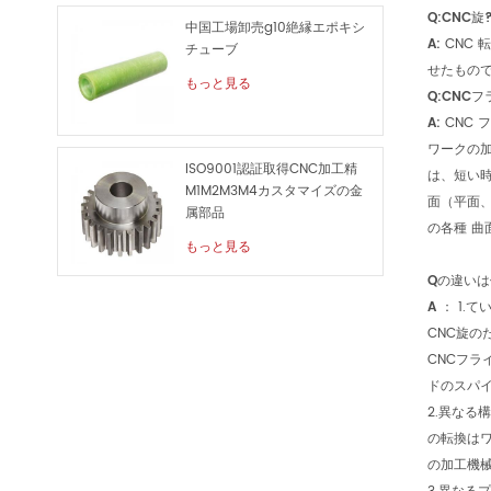
Q:CNC旋
中国工場卸売g10絶縁エポキシ
A:
CNC 
チューブ
せたもので
もっと見る
Q:CNCフ
A:
CNC 
ワークの加
ISO9001認証取得CNC加工精
は、短い時
M1M2M3M4カスタマイズの金
面（平面、
属部品
の各種 曲
もっと見る
Qの違いは
A
：
1.て
CNC旋の
CNCフラ
ドのスパイ
2.異なる
の転換はワ
の加工機械