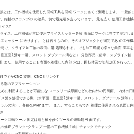
?
転換とは、工作機械を使用した回転工具を回転 ワークに当てて測定します。 一般的
、縦軸のクランプの の治具、切で最先端を走っています。 最も広く 使用工作機
ライス?
フライス、工作機械が主に使用フライスカッター各種 表面にワークに当てて測定し
工カッター に送ります。 とは言うものの、そのオブジェクトが固定であ の工作機
間で、クライア加工物の表面に溝 処理される。 でも加工可能で様々な曲面 歯車
垂直面),溝キー溝、スロット ダブテール溝など） 分割部品（歯車、スプライン軸
面. また、使用することも表面を処理した内部 穴は、回転体及び切削加工を行った
何ですかCNC 旋削、CNCミリング?
いる別のアプリケーション
ために利用することが可能にな ロータリー成形面などの社内外の円筒面、 内外の円
イス盤を処理できる機 （水平面、垂直面),溝キー溝、スロット、ダブテール 溝等）
ラルの溝）、各種quwenます。 また、することもでき 処理に使用される表面と
構造
ーク回転ツール 固定は縦と横を歩くツールの運動処円 面です。
の修正ブランク-クランプ 一部の工作機械主軸にチャックでチャック