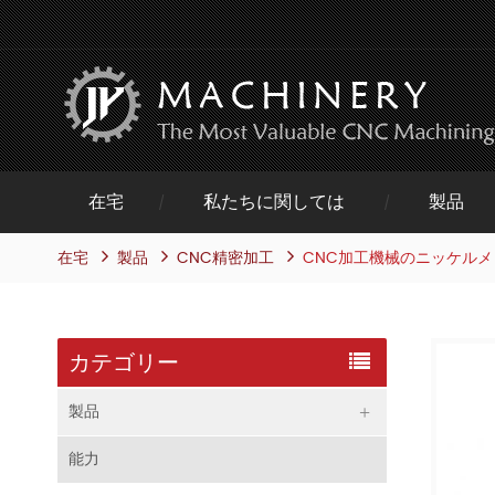
在宅
私たちに関しては
製品
在宅
製品
CNC加工機械のニッケル
CNC精密加工
カテゴリー
製品
能力