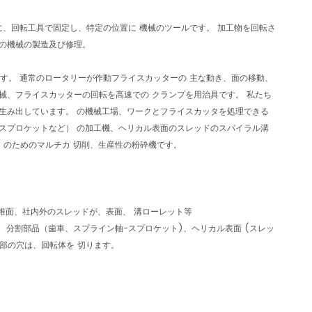
に、回転工具で固定し、特定の位置に 機械のツールです。 加工物を回転さ
械の機械の製造及び修理。
ます。 通常のロータリーが作動フライスカッターの 主な動き、面の移動、
械、フライスカッターの回転を高速での クランプを用治具です。 私たち
を生み出しています。 の機械工場、ワークとフライスカッタを処理できる
-スプロケットなど） の加工機、ヘリカル表面のスレッドのスパイラル溝
。 のためのマルチカ 切削、生産性の粉砕機です。
錐面、社内外のスレッドが、表面、 溝ローレット等
、 分割部品（歯車、スプライン軸-スプロケット)、ヘリカル表面 (スレッ
内部の穴は、回転体を 切ります。