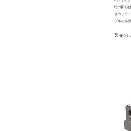
3.異なる
時の回転
きのフライ
ブルの移
製品の