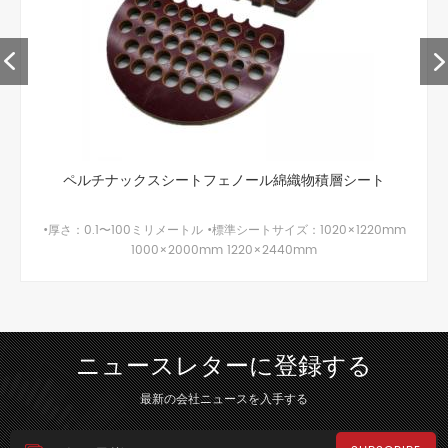
絶縁エポキシ繊維ガラス積層板fr4 g10
私達は最もよい質の高精度のfr4機械化の部品g10 g11のエポキシ樹
脂ガラスシートをあなたに提供してもいいです。 jyの機械は2004
年に創設されました。それは一流の中国の製造業者そして積層絶縁
材料の供給者の一つです。私達に絶縁されたプロダクトのフルレン
ジがあります。シートとfr4、g10、g11,3240、gpo-3、フェノール
シートなどのような細いものから太いものまでの棒
ニュースレターに登録する
最新の会社ニュースを入手する