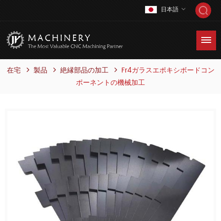
日本語
在宅
製品
Fr4ガラスエポキシボードコン
絶縁部品の加工
ポーネントの機械加工