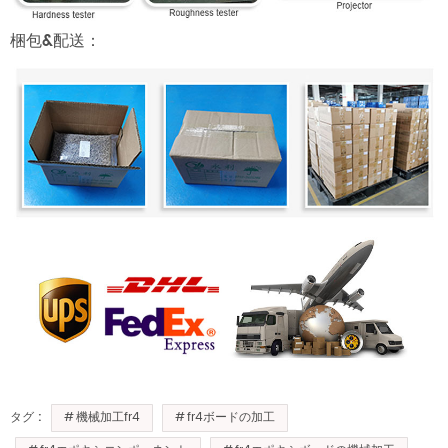
梱包&配送：
機械加工fr4
fr4ボードの加工
タグ :