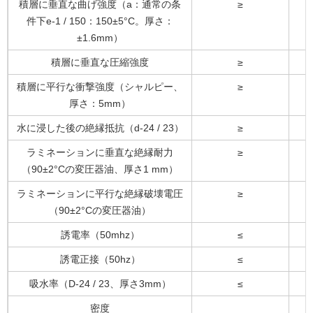
積層に垂直な曲げ強度（a：通常の条
≥
件下e-1 / 150：150±5°C。厚さ：
±1.6mm）
積層に垂直な圧縮強度
≥
積層に平行な衝撃強度（シャルピー、
≥
厚さ：5mm）
水に浸した後の絶縁抵抗（d-24 / 23）
≥
ラミネーションに垂直な絶縁耐力
≥
（90±2°Cの変圧器油、厚さ1 mm）
ラミネーションに平行な絶縁破壊電圧
≥
（90±2°Cの変圧器油）
誘電率（50mhz）
≤
誘電正接（50hz）
≤
吸水率（D-24 / 23、厚さ3mm）
≤
密度